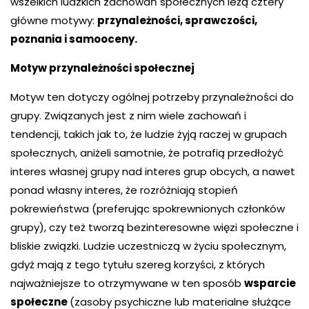
wszelkich ludzkich zachowań społecznych leżą cztery
główne motywy:
przynależności, sprawczości,
poznania i samooceny.
Motyw przynależności społecznej
Motyw ten dotyczy ogólnej potrzeby przynależności do
grupy. Związanych jest z nim wiele zachowań i
tendencji, takich jak to, że ludzie żyją raczej w grupach
społecznych, aniżeli samotnie, że potrafią przedłożyć
interes własnej grupy nad interes grup obcych, a nawet
ponad własny interes, że rozróżniają stopień
pokrewieństwa (preferując spokrewnionych członków
grupy), czy też tworzą bezinteresowne więzi społeczne i
bliskie związki. Ludzie uczestniczą w życiu społecznym,
gdyż mają z tego tytułu szereg korzyści, z których
najważniejsze to otrzymywane w ten sposób
wsparcie
społeczne
(zasoby psychiczne lub materialne służące